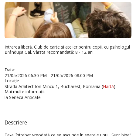
Intrarea liberă. Club de carte și atelier pentru copii, cu psihologul
Brândușa Gal. Vârsta recomandată: 8 - 12 ani
Data:
21/05/2026 06:30 PM - 21/05/2026 08:00 PM
Locaţie
Strada Arhitect Ion Mincu 1, Bucharest, Romania (
Hartă
)
Mai multe informaţii:
la Seneca Anticafe
Descriere
Te-ai întrebat vreodată ce se ascunde în spatele unui „Sunt bine”