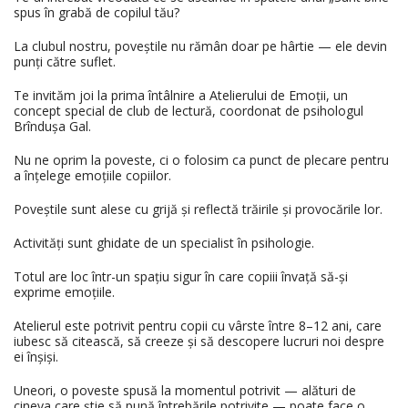
spus în grabă de copilul tău?
La clubul nostru, poveștile nu rămân doar pe hârtie — ele devin
punți către suflet.
Te invităm joi la prima întâlnire a Atelierului de Emoții, un
concept special de club de lectură, coordonat de psihologul
Brîndușa Gal.
Nu ne oprim la poveste, ci o folosim ca punct de plecare pentru
a înțelege emoțiile copiilor.
Poveștile sunt alese cu grijă și reflectă trăirile și provocările lor.
Activități sunt ghidate de un specialist în psihologie.
Totul are loc într-un spațiu sigur în care copiii învață să-și
exprime emoțiile.
Atelierul este potrivit pentru copii cu vârste între 8–12 ani, care
iubesc să citească, să creeze și să descopere lucruri noi despre
ei înșiși.
Uneori, o poveste spusă la momentul potrivit — alături de
cineva care știe să pună întrebările potrivite — poate face o