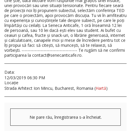
cine știe, data viitoare vom răspunde mai grațios unei insulte,
unei provocări sau unei situații tensionate. Pentru fiecare seară
de proiecții noi îți propunem subiectul, selectăm conferința TED
pe care o proiectăm, apoi provocăm discuția. Tu vii în amfiteatru
cu experiența și cunoștințele tale despre subiect, pe care le poți
împărtăși cu ceilalți. La Seneca Anticafe, 1 oră înseamnă 12 lei
de persoană, sau 10 lei dacă ești elev sau student. Ai bufet cu
ceaiuri și cafea, fructe și snack-uri, o librărie generoasă, internet
și calculatoare, canapele moi și mese de încredere pentru tot ce
îți propui să faci: să citești, să muncești, să te relaxezi, să
vorbești. -------------------------------------- Te rugăm să ne confirmi
participarea la contact@senecanticafe.ro.
Data:
12/03/2019 06:30 PM
Locaţie
Strada Arhitect Ion Mincu, Bucharest, Romania (
Hartă
)
Ne pare rău, înregistrarea s-a încheiat.