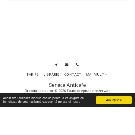
TARIFE
LIBRĂRIE
CONTACT
MAI MULT
Seneca Anticafe
Drepturi de autor © 2026 Toate drepturile rezervate
Terms
|
Confidențialitate
Acest site utilizează module cookie pentru a vă asigura că
Am înţeles!
beneficiați de cea mai bună experiență pe site-ul nostru