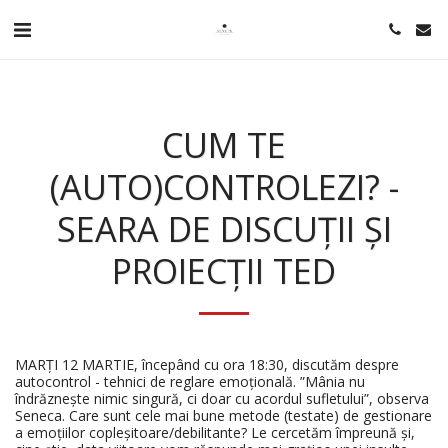
CUM TE
(AUTO)CONTROLEZI? -
SEARA DE DISCUȚII ȘI
PROIECȚII TED
MARȚI 12 MARTIE, începând cu ora 18:30, discutăm despre
autocontrol - tehnici de reglare emoțională. ”Mânia nu
îndrăznește nimic singură, ci doar cu acordul sufletului”, observa
Seneca. Care sunt cele mai bune metode (testate) de gestionare
a emoțiilor copleșitoare/debilitante? Le cercetăm împreună și,