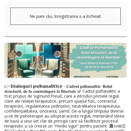
Ne pare rău, înregistrarea s-a încheiat.
👉 𝗗𝗶𝗮𝗹𝗼𝗴𝘂𝗿𝗶 𝗽𝘀𝗶𝗵𝗮𝗻𝗮𝗹𝗶𝘁𝗶𝗰𝗲 - 𝐂𝐚𝐝𝐫𝐮𝐥 𝐩𝐬𝐢𝐡𝐚𝐧𝐚𝐥𝐢𝐭𝐢𝐜: 𝐑𝐨𝐥𝐮𝐥
𝐬𝐭𝐫𝐮𝐜𝐭𝐮𝐫𝐢𝐢, 𝐝𝐞 𝐥𝐚 𝐜𝐨𝐧𝐬𝐭𝐫𝐚̂𝐧𝐠𝐞𝐫𝐞 𝐥𝐚 𝐥𝐢𝐛𝐞𝐫𝐭𝐚𝐭𝐞 🌿 Cadrul psihanalitic a
fost propus de Sigmund Freud, care a introdus primele reguli
clare ale relației terapeutice, precum spațiul fizic, contractul
terapeutic, regularitatea ședințelor, neutralitatea terapeutului,
confidențialitatea, onorariul, șamd. De-a lungul timpului diverse
școli de psihoterapie au adoptat aceste reguli, menținând ideea
de bază a unui set clar de principii care să faciliteze procesul
terapeutic și să creeze un “mediu sigur” pentru pacient. 🏛️📜📅⏰
💶🤝𝐂𝐚𝐝𝐫𝐮𝐥 𝐩𝐬𝐢𝐡𝐚𝐧𝐚𝐥𝐢𝐭𝐢𝐜 𝐩𝐨𝐚𝐭𝐞 𝐟𝐢 𝐢̂𝐧𝐜𝐚̆𝐥𝐜𝐚𝐭? 𝐂𝐚𝐫𝐞 𝐚𝐫 𝐩𝐮𝐭𝐞𝐚 𝐟𝐢 𝐞𝐱𝐜𝐞𝐩𝐭̦𝐢𝐢𝐥𝐞