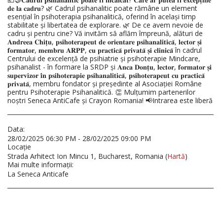
𝐝𝐞 𝐥𝐚 𝐜𝐚𝐝𝐫𝐮? 🌿 Cadrul psihanalitic poate rămâne un element
esențial în psihoterapia psihanalitică, oferind în același timp
stabilitate și libertatea de explorare. 🌿 De ce avem nevoie de
cadru și pentru cine? Vă invităm să aflăm împreună, alături de
𝐀𝐧𝐝𝐫𝐞𝐞𝐚 𝐂𝐡𝐢𝐭̦𝐮, 𝐩𝐬𝐢𝐡𝐨𝐭𝐞𝐫𝐚𝐩𝐞𝐮𝐭 𝐝𝐞 𝐨𝐫𝐢𝐞𝐧𝐭𝐚𝐫𝐞 𝐩𝐬𝐢𝐡𝐚𝐧𝐚𝐥𝐢𝐭𝐢𝐜𝐚̆, 𝐥𝐞𝐜𝐭𝐨𝐫 𝐬̦𝐢
𝐟𝐨𝐫𝐦𝐚𝐭𝐨𝐫, 𝐦𝐞𝐦𝐛𝐫𝐮 𝐀𝐑𝐏𝐏, 𝐜𝐮 𝐩𝐫𝐚𝐜𝐭𝐢𝐜𝐚̆ 𝐩𝐫𝐢𝐯𝐚𝐭𝐚̆ 𝐬̦𝐢 𝐜𝐥𝐢𝐧𝐢𝐜𝐚̆ în cadrul
Centrului de excelență de psihiatrie și psihoterapie Mindcare,
psihanalist - în formare la SRDP și 𝐀𝐧𝐜𝐚 𝐃𝐨𝐧𝐭̦𝐮, 𝐥𝐞𝐜𝐭𝐨𝐫, 𝐟𝐨𝐫𝐦𝐚𝐭𝐨𝐫 𝐬̦𝐢
𝐬𝐮𝐩𝐞𝐫𝐯𝐢𝐳𝐨𝐫 𝐢̂𝐧 𝐩𝐬𝐢𝐡𝐨𝐭𝐞𝐫𝐚𝐩𝐢𝐞 𝐩𝐬𝐢𝐡𝐚𝐧𝐚𝐥𝐢𝐭𝐢𝐜𝐚̆, 𝐩𝐬𝐢𝐡𝐨𝐭𝐞𝐫𝐚𝐩𝐞𝐮𝐭 𝐜𝐮 𝐩𝐫𝐚𝐜𝐭𝐢𝐜𝐚̆
𝐩𝐫𝐢𝐯𝐚𝐭𝐚̆, membru fondator și președinte al Asociației Române
pentru Psihoterapie Psihanalitică. 👏 Mulțumim partenerilor
noștri Seneca AntiCafe și Crayon Romania! 📢Intrarea este liberă
Data:
28/02/2025 06:30 PM - 28/02/2025 09:00 PM
Locaţie
Strada Arhitect Ion Mincu 1, Bucharest, Romania (
Hartă
)
Mai multe informaţii:
La Seneca Anticafe