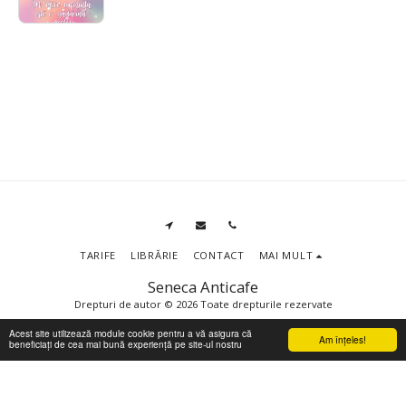
TARIFE
LIBRĂRIE
CONTACT
MAI MULT
Seneca Anticafe
Drepturi de autor © 2026 Toate drepturile rezervate
Terms
|
Confidențialitate
Acest site utilizează module cookie pentru a vă asigura că
Am înţeles!
beneficiați de cea mai bună experiență pe site-ul nostru