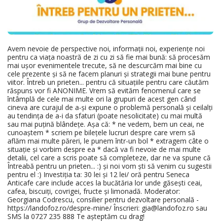
Avem nevoie de perspective noi, informații noi, experiențe noi
pentru ca viața noastră de zi cu zi să fie mai bună: să procesăm
mai ușor evenimentele trecute, să ne descurcăm mai bine cu
cele prezente și să ne facem planuri și strategii mai bune pentru
viitor. Întreb un prieten... pentru că situațiile pentru care căutăm
răspuns vor fi ANONIME. Vrem să evităm fenomenul care se
întâmplă de cele mai multe ori la grupuri de acest gen când
cineva are curajul de a-și expune o problemă personală și ceilalți
au tendința de a-i da sfaturi (poate nesolicitate) cu mai multă
sau mai puțină blândețe. Așa că: * ne vedem, bem un ceai, ne
cunoaștem * scriem pe bilețele lucruri despre care vrem să
aflăm mai multe păreri, le punem într-un bol * extragem câte o
situație și vorbim despre ea * dacă va fi nevoie de mai multe
detalii, cel care a scris poate să completeze, dar ne va spune că
Întreabă pentru un prieten... :) și noi vom ști să venim cu sugestii
pentru el :) Investiția ta: 30 lei și 12 lei/ oră pentru Seneca
Anticafe care include acces la bucătăria lor unde găsești ceai,
cafea, biscuiți, covrigei, fructe și limonadă. Moderator:
Georgiana Codrescu, consilier pentru dezvoltare personală -
https://landofoz.ro/despre-mine/ Înscrieri: gia@landofoz.ro sau
SMS la 0727 235 888 Te așteptăm cu drag!