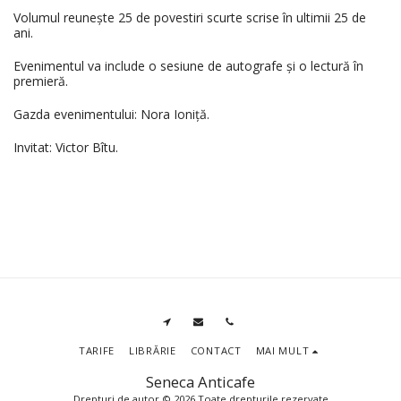
Volumul reunește 25 de povestiri scurte scrise în ultimii 25 de
ani.
Evenimentul va include o sesiune de autografe și o lectură în
premieră.
Gazda evenimentului: Nora Ioniță.
Invitat: Victor Bîtu.
TARIFE
LIBRĂRIE
CONTACT
MAI MULT
Seneca Anticafe
Drepturi de autor © 2026 Toate drepturile rezervate