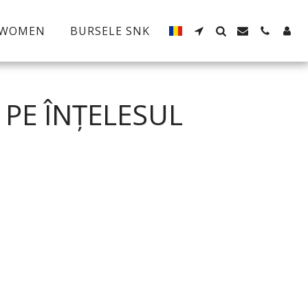
 WOMEN
BURSELE SNK
PE ÎNȚELESUL