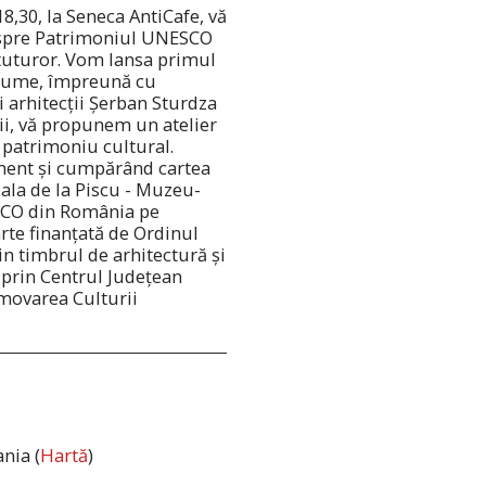
8,30, la Seneca AntiCafe, vă
despre Patrimoniul UNESCO
 tuturor. Vom lansa primul
i nume, împreună cu
 arhitecții Șerban Sturdza
pii, vă propunem un atelier
 patrimoniu cultural.
iment și cumpărând cartea
oala de la Piscu - Muzeu-
SCO din România pe
arte finanțată de Ordinul
in timbrul de arhitectură și
v prin Centrul Județean
movarea Culturii
nia (
Hartă
)