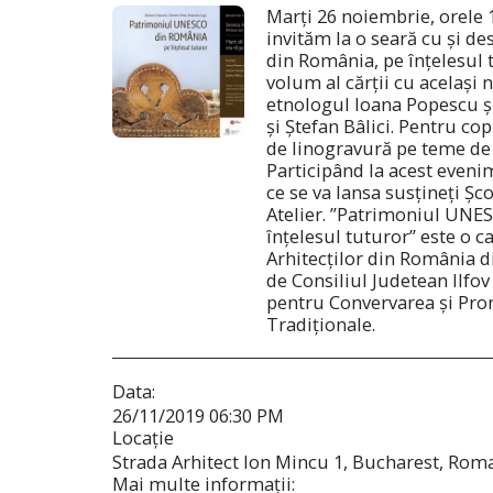
Marți 26 noiembrie, orele 1
invităm la o seară cu și 
din România, pe înțelesul
volum al cărții cu acelaș
etnologul Ioana Popescu și
și Ștefan Bâlici. Pentru co
de linogravură pe teme de
Participând la acest even
ce se va lansa susțineți Șc
Atelier. ”Patrimoniul UNE
înțelesul tuturor” este o c
Arhitecților din România d
de Consiliul Judetean Ilfo
pentru Convervarea și Pro
Tradiționale.
Data:
26/11/2019 06:30 PM
Locaţie
Strada Arhitect Ion Mincu 1, Bucharest, Roma
Mai multe informaţii: