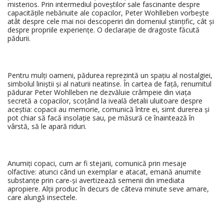
misterios. Prin intermediul poveștilor sale fascinante despre
capacitățile nebănuite ale copacilor, Peter Wohlleben vorbește
atât despre cele mai noi descoperiri din domeniul științific, cât și
despre propriile experiențe. O declarație de dragoste făcută
pădurii.
Pentru mulți oameni, pădurea reprezintă un spațiu al nostalgiei,
simbolul liniștii și al naturii neatinse. În cartea de față, renumitul
pădurar Peter Wohlleben ne dezvăluie crâmpeie din viața
secretă a copacilor, scoțând la iveală detalii uluitoare despre
aceștia: copacii au memorie, comunică între ei, simt durerea și
pot chiar să facă insolație sau, pe măsură ce înaintează în
vârstă, să le apară riduri.
Anumiți copaci, cum ar fi stejarii, comunică prin mesaje
olfactive: atunci când un exemplar e atacat, emană anumite
substanțe prin care-și avertizează semenii din imediata
apropiere. Alții produc în decurs de câteva minute seve amare,
care alungă insectele.