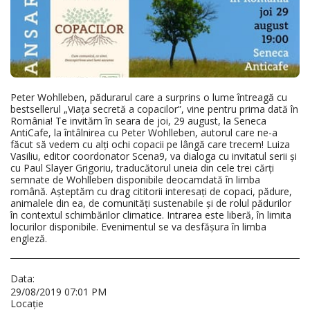
Peter Wohlleben, pădurarul care a surprins o lume întreagă cu
bestsellerul „Viața secretă a copacilor”, vine pentru prima dată în
România! Te invităm în seara de joi, 29 august, la Seneca
AntiCafe, la întâlnirea cu Peter Wohlleben, autorul care ne-a
făcut să vedem cu alți ochi copacii pe lângă care trecem! Luiza
Vasiliu, editor coordonator Scena9, va dialoga cu invitatul serii și
cu Paul Slayer Grigoriu, traducătorul uneia din cele trei cărți
semnate de Wohlleben disponibile deocamdată în limba
română. Așteptăm cu drag cititorii interesați de copaci, pădure,
animalele din ea, de comunități sustenabile și de rolul pădurilor
în contextul schimbărilor climatice. Intrarea este liberă, în limita
locurilor disponibile. Evenimentul se va desfășura în limba
engleză.
Data:
29/08/2019 07:01 PM
Locaţie